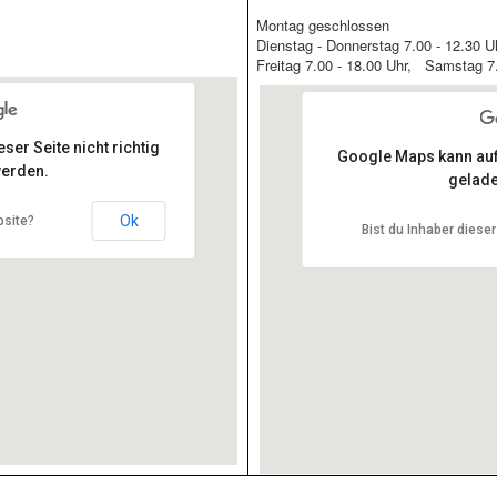
Montag geschlossen
Dienstag - Donnerstag 7.00 - 12.30 Uh
Freitag 7.00 - 18.00 Uhr, Samstag 7.
er Seite nicht richtig
Google Maps kann auf 
erden.
gelade
m Moos 1, Adelsried
Metzgerei Rittel, Ludw
Ok
bsite?
Bist du Inhaber diese